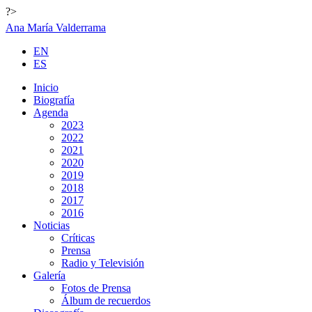
?>
Ana María Valderrama
EN
ES
Inicio
Biografía
Agenda
2023
2022
2021
2020
2019
2018
2017
2016
Noticias
Críticas
Prensa
Radio y Televisión
Galería
Fotos de Prensa
Álbum de recuerdos