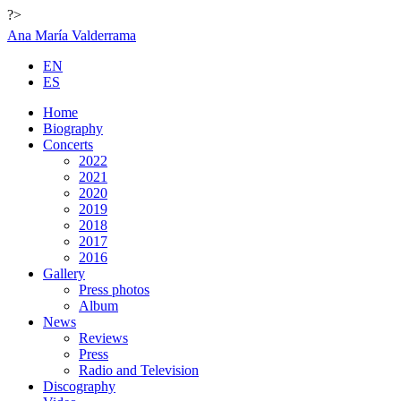
?>
Ana María Valderrama
EN
ES
Home
Biography
Concerts
2022
2021
2020
2019
2018
2017
2016
Gallery
Press photos
Album
News
Reviews
Press
Radio and Television
Discography