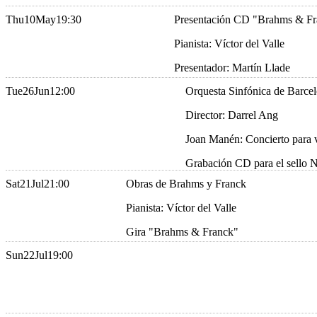
Thu
10
May
19:30
Presentación CD "Brahms & Fr
Pianista: Víctor del Valle
Presentador: Martín Llade
Tue
26
Jun
12:00
Orquesta Sinfónica de Barce
Director: Darrel Ang
Joan Manén: Concierto para 
Grabación CD para el sell
Sat
21
Jul
21:00
Obras de Brahms y Franck
Pianista: Víctor del Valle
Gira "Brahms & Franck"
Sun
22
Jul
19:00