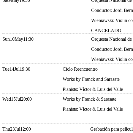
Sat
9
May
19:30
Orquesta Nacional de
Conductor: Jordi Bern
Wieniawski: Violin co
CANCELADO
Sun
10
May
11:30
Orquesta Nacional de
Conductor: Jordi Bern
Wieniawski: Violin co
Tue
14
Jul
19:30
Ciclo Reencuentro
Works by Franck and Sarasate
Pianists: Víctor & Luis del Valle
Wed
15
Jul
20:00
Works by Franck & Sarasate
Pianists: Víctor & Luis del Valle
Thu
23
Jul
12:00
Grabación para pelícu