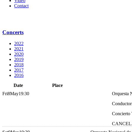
Video
Contact
Concerts
2022
2021
2020
2019
2018
2017
2016
Date
Place
Fri
8
May
19:30
Orquesta 
Conductor
Concierto 
CANCEL