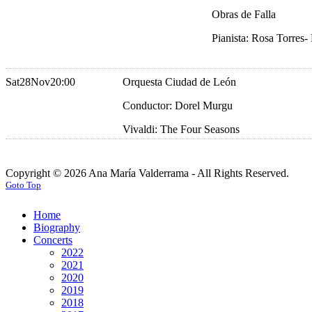
Obras de Falla
Pianista: Rosa Torres-
Sat
28
Nov
20:00
Orquesta Ciudad de León
Conductor: Dorel Murgu
Vivaldi: The Four Seasons
Copyright © 2026 Ana María Valderrama - All Rights Reserved.
Goto Top
Home
Biography
Concerts
2022
2021
2020
2019
2018