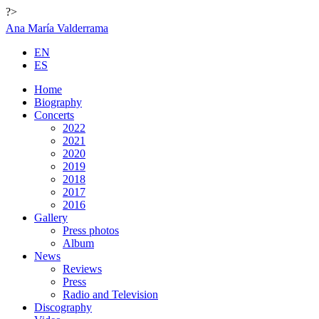
?>
Ana María Valderrama
EN
ES
Home
Biography
Concerts
2022
2021
2020
2019
2018
2017
2016
Gallery
Press photos
Album
News
Reviews
Press
Radio and Television
Discography