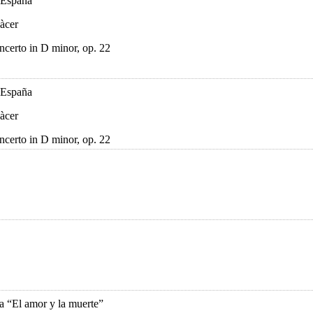
 España
àcer
ncerto in D minor, op. 22
 España
àcer
ncerto in D minor, op. 22
la “El amor y la muerte”