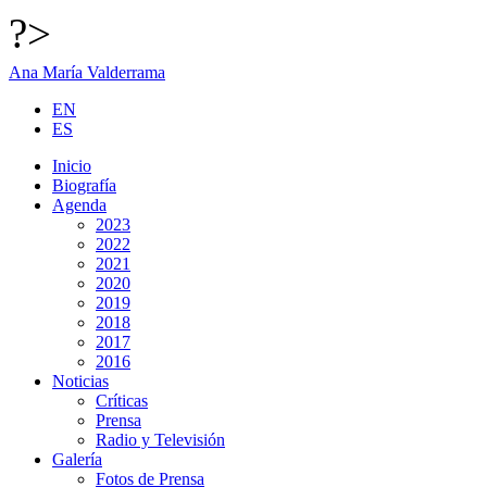
?>
Ana María Valderrama
EN
ES
Inicio
Biografía
Agenda
2023
2022
2021
2020
2019
2018
2017
2016
Noticias
Críticas
Prensa
Radio y Televisión
Galería
Fotos de Prensa