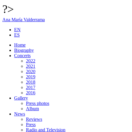
?>
Ana María Valderrama
EN
ES
Home
Biography
Concerts
2022
2021
2020
2019
2018
2017
2016
Gallery
Press photos
Album
News
Reviews
Press
Radio and Television